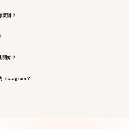
我們透過
Meta 官方 Instagram API
以唯讀權限連接，無法代你發文
怎麼辦？
不會提供給我們。你隨時可從 Instagram 設定撤銷授權——即時
改——未經你核可，絕不會發布任何內容。如果某檔活動不適合你，
？
未來的合作機會。
 天後，即可從儀表板提領收入。不必開發票、不用追款——全部自動完
能開始？
開
的 Instagram
專業或創作者帳號
，並擁有至少
100 位追蹤者
。就
nstagram？
動率門檻。
的內容風格，並為你媒合合適的品牌。若沒有閱讀你既有的貼文，
 Meta 官方 API——與 Buffer、Later、Hootsuite 採用相同