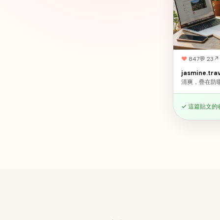
♥
847
💬 23
↗
jasmine.tra
清爽，疊在防曬
✓ 這篇貼文的