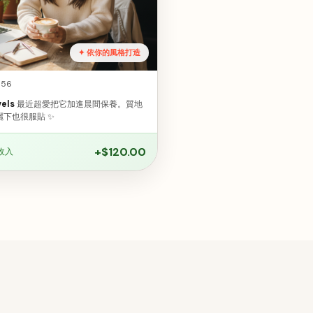
✦ 依你的風格打造
 56
vels
最近超愛把它加進晨間保養。質地
下也很服貼 ✨
+$120.00
收入