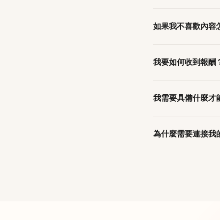
可以，百分之百。
如果我不喜歡內容
任何操作。你的密碼絕
你可以拒絕並要求修
我要如何收到報酬
任何懲罰，也不影響
貼文維持上線 30
我需要具備什麼才
你需要一個設定為
公
為什麼需要連接我的 I
流程，也沒有最低互
這樣我們才能了解你
你語氣的草稿。我們只使用