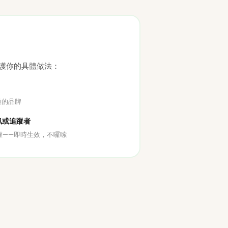
保護你的具體做法：
適的品牌
訊或追蹤者
銷授權——即時生效，不囉嗦